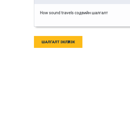
How sound travels сэдвийн шалгалт
ШАЛГАЛТ ЭХЛҮҮЛЭХ