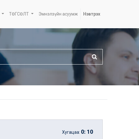
ТӨГСӨЛТ
Эмнэлзүйн асуумж
Нэвтрэх
0
:
10
Хугацаа: