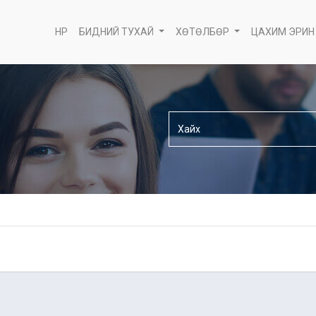
НҮҮР
БИДНИЙ ТУХАЙ
ХӨТӨЛБӨР
ЦАХИМ ЭРИН