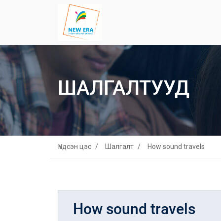
ШАЛГАЛТУУД
Үндсэн цэс
Шалгалт
How sound travels
How sound travels