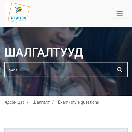
ШАЛГАЛТУУД
Үндсэн цэс
Шалгалт
Exam- style questions