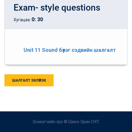
Exam- style questions
0
:
30
Хугацаа:
Unit 11 Sound бүлэг сэдвийн шалгалт
ШАЛГАЛТ ЭХЛҮҮЛЭХ
Зохиогчийн эрх ©
Шинэ Эрин ОУС