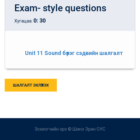
Exam- style questions
0
:
30
Хугацаа:
Unit 11 Sound бүлэг сэдвийн шалгалт
ШАЛГАЛТ ЭХЛҮҮЛЭХ
Зохиогчийн эрх ©
Шинэ Эрин ОУС