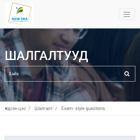
ШАЛГАЛТУУД
Үндсэн цэс
Шалгалт
Exam- style questions