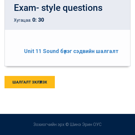
Exam- style questions
0
:
30
Хугацаа:
Unit 11 Sound бүлэг сэдвийн шалгалт
ШАЛГАЛТ ЭХЛҮҮЛЭХ
Зохиогчийн эрх ©
Шинэ Эрин ОУС