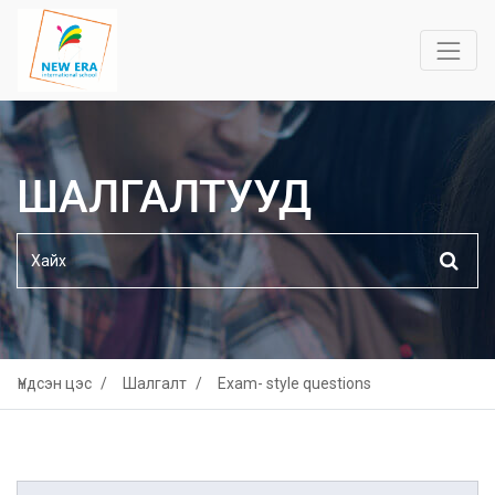
ШАЛГАЛТУУД
Үндсэн цэс
Шалгалт
Exam- style questions