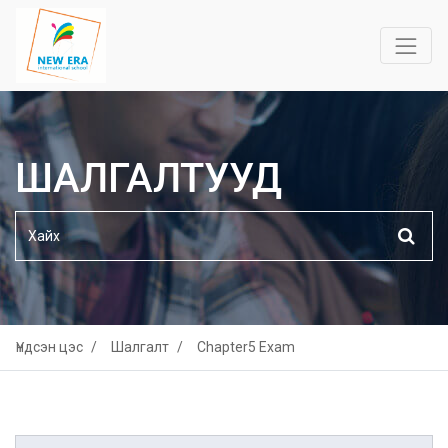
ШАЛГАЛТУУД
Үндсэн цэс
Шалгалт
Chapter5 Exam