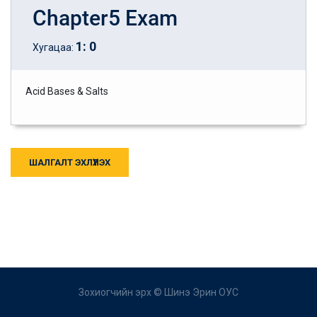
Chapter5 Exam
1
:
0
Хугацаа:
Acid Bases & Salts
ШАЛГАЛТ ЭХЛҮҮЛЭХ
Зохиогчийн эрх ©
Шинэ Эрин ОУС