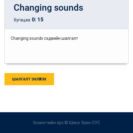
Changing sounds
0
:
15
Хугацаа:
Changing sounds сэдвийн шалгалт
ШАЛГАЛТ ЭХЛҮҮЛЭХ
Зохиогчийн эрх ©
Шинэ Эрин ОУС