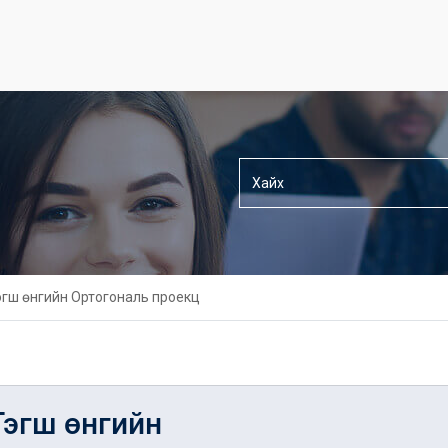
эгш өнгийн Ортогональ проекц
Тэгш өнгийн