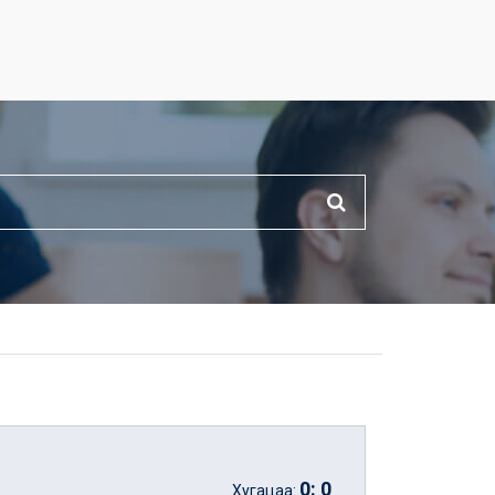
0
:
0
Хугацаа: