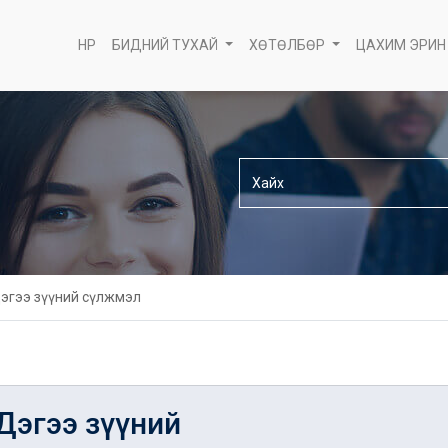
НҮҮР
БИДНИЙ ТУХАЙ
ХӨТӨЛБӨР
ЦАХИМ ЭРИН
Дэгээ зүүний сүлжмэл
 Дэгээ зүүний