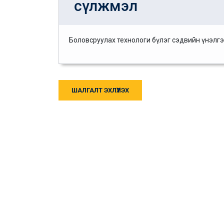
сүлжмэл
Боловсруулах технологи бүлэг сэдвийн үнэлг
ШАЛГАЛТ ЭХЛҮҮЛЭХ