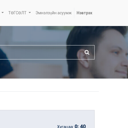
ТӨГСӨЛТ
Эмнэлзүйн асуумж
Нэвтрэх
0
:
40
Хугацаа: