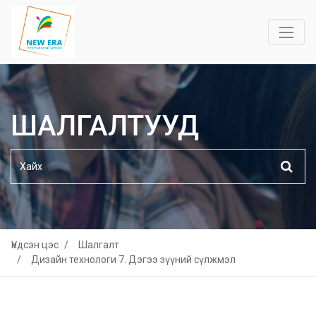
ШАЛГАЛТУУД
Үндсэн цэс
Шалгалт
Дизайн технологи 7. Дэгээ зүүний сүлжмэл