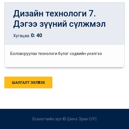
Дизайн технологи 7.
Дэгээ зүүний сүлжмэл
0
:
40
Хугацаа:
Боловсруулах технологи бүлэг сэдвийн үнэлгээ
ШАЛГАЛТ ЭХЛҮҮЛЭХ
Зохиогчийн эрх ©
Шинэ Эрин ОУС