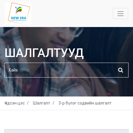
ШАЛГАЛТУУД
Үндсэн цэс
Шалгалт
3-р бүлэг сэдвийн шалгалт