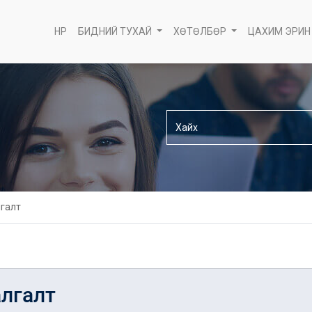
НҮҮР
БИДНИЙ ТУХАЙ
ХӨТӨЛБӨР
ЦАХИМ ЭРИН
лгалт
алгалт