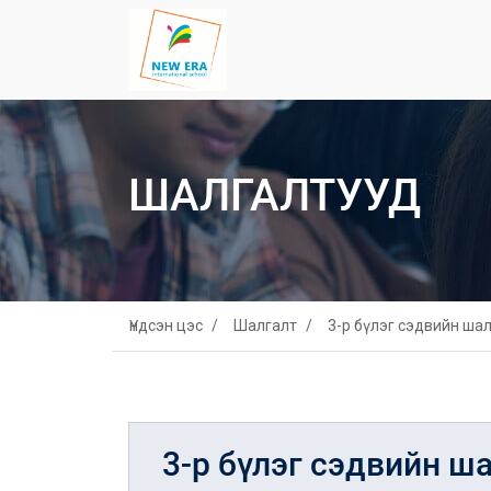
ШАЛГАЛТУУД
Үндсэн цэс
Шалгалт
3-р бүлэг сэдвийн ша
3-р бүлэг сэдвийн ш