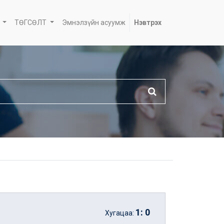
ТӨГСӨЛТ
Эмнэлзүйн асуумж
Нэвтрэх
1
:
0
Хугацаа: