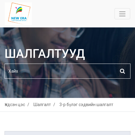
ШАЛГАЛТУУД
Үндсэн цэс
Шалгалт
3-р бүлэг сэдвийн шалгалт