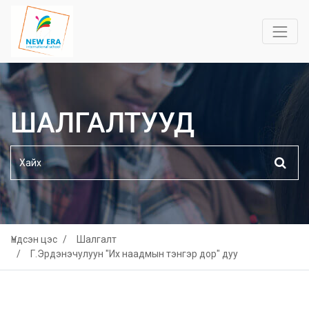
ШАЛГАЛТУУД
Үндсэн цэс
Шалгалт
Г.Эрдэнэчулуун "Их наадмын тэнгэр дор" дуу