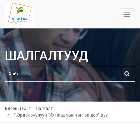
ШАЛГАЛТУУД
Үндсэн цэс
Шалгалт
Г.Эрдэнэчулуун "Их наадмын тэнгэр дор" дуу