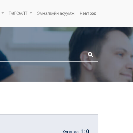
ТӨГСӨЛТ
Эмнэлзүйн асуумж
Нэвтрэх
1
:
0
Хугацаа: