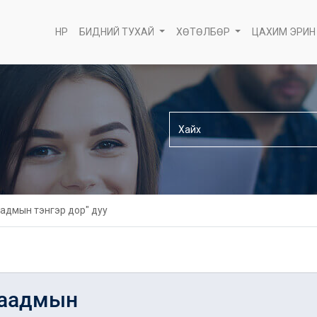
НҮҮР
БИДНИЙ ТУХАЙ
ХӨТӨЛБӨР
ЦАХИМ ЭРИН
аадмын тэнгэр дор" дуу
наадмын