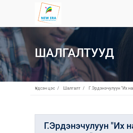
ШАЛГАЛТУУД
Үндсэн цэс
Шалгалт
Г.Эрдэнэчулуун "Их н
Г.Эрдэнэчулуун "Их 