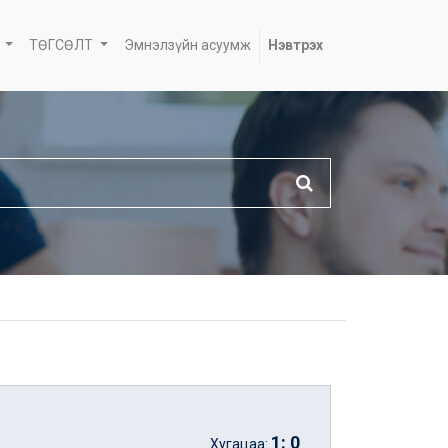
ТӨГСӨЛТ
Эмнэлзүйн асуумж
Нэвтрэх
1
:
0
Хугацаа: