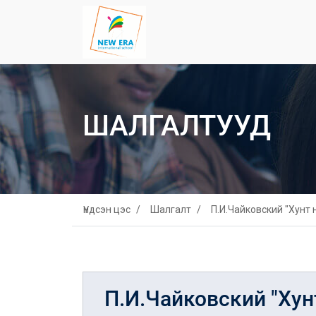
ШАЛГАЛТУУД
Үндсэн цэс
Шалгалт
П.И.Чайковский "Хунт 
П.И.Чайковский "Хун