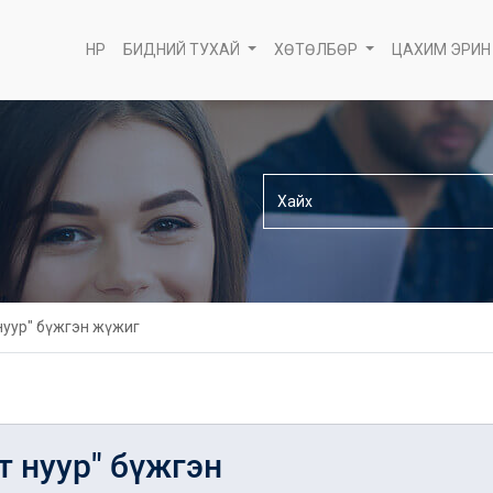
НҮҮР
БИДНИЙ ТУХАЙ
ХӨТӨЛБӨР
ЦАХИМ ЭРИН
нуур" бүжгэн жүжиг
т нуур" бүжгэн