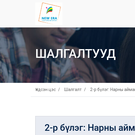
ШАЛГАЛТУУД
Үндсэн цэс
Шалгалт
2-р бүлэг: Нарны аймаг
2-р бүлэг: Нарны айм