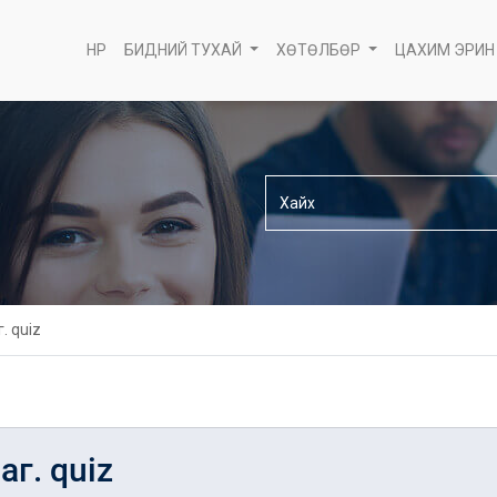
НҮҮР
БИДНИЙ ТУХАЙ
ХӨТӨЛБӨР
ЦАХИМ ЭРИН
. quiz
аг. quiz