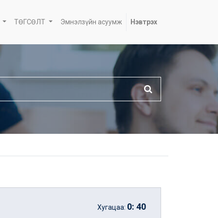
ТӨГСӨЛТ
Эмнэлзүйн асуумж
Нэвтрэх
0
:
40
Хугацаа: