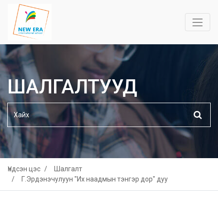
ШАЛГАЛТУУД
Үндсэн цэс
Шалгалт
Г.Эрдэнэчулуун "Их наадмын тэнгэр дор" дуу