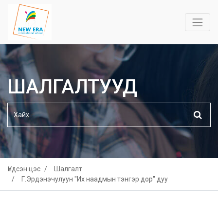
ШАЛГАЛТУУД
Үндсэн цэс
Шалгалт
Г.Эрдэнэчулуун "Их наадмын тэнгэр дор" дуу