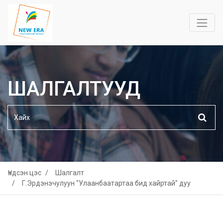
ШАЛГАЛТУУД
Үндсэн цэс
Шалгалт
Г.Эрдэнэчулуун "Улаанбаатартаа бид хайртай" дуу