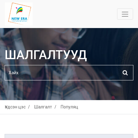
ШАЛГАЛТУУД
Үндсэн цэс
Шалгалт
Популяц