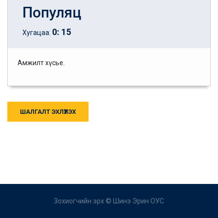
Популяц
0
:
15
Хугацаа:
Амжилт хүсье.
ШАЛГАЛТ ЭХЛҮҮЛЭХ
Зохиогчийн эрх ©
Шинэ Эрин ОУС