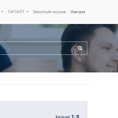
ТӨГСӨЛТ
Эмнэлзүйн асуумж
Нэвтрэх
1
:
0
Хугацаа: