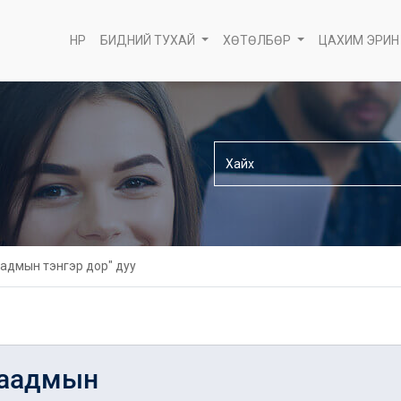
НҮҮР
БИДНИЙ ТУХАЙ
ХӨТӨЛБӨР
ЦАХИМ ЭРИН
аадмын тэнгэр дор" дуу
наадмын