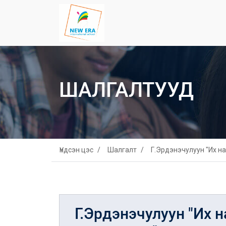
ШАЛГАЛТУУД
Үндсэн цэс
Шалгалт
Г.Эрдэнэчулуун "Их н
Г.Эрдэнэчулуун "Их 