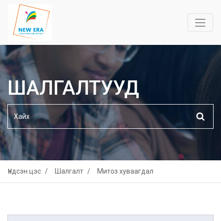
ШАЛГАЛТУУД
Үндсэн цэс
Шалгалт
Митоз хуваагдал