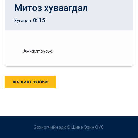
Митоз хуваагдал
0
:
15
Хугацаа:
Амжилт хүсье.
ШАЛГАЛТ ЭХЛҮҮЛЭХ
Зохиогчийн эрх ©
Шинэ Эрин ОУС