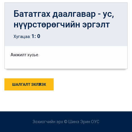
Бататгах даалгавар - ус,
нүүрстөрөгчийн эргэлт
1
:
0
Хугацаа:
Амжилт хүсье.
ШАЛГАЛТ ЭХЛҮҮЛЭХ
Зохиогчийн эрх ©
Шинэ Эрин ОУС