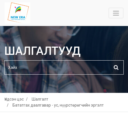
ШАЛГАЛТУУД
Үндсэн цэс
Шалгалт
Бататгах даалгавар - ус, нүүрстөрөгчийн эргэлт