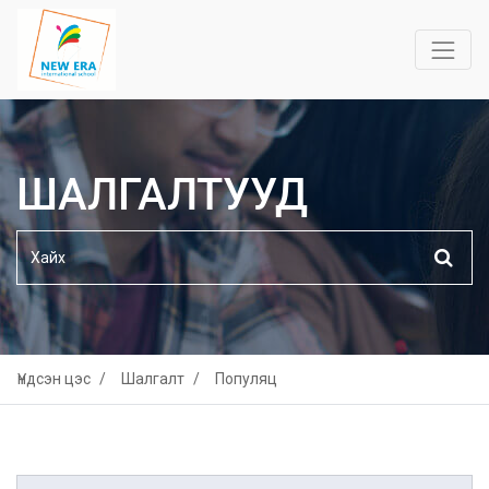
ШАЛГАЛТУУД
Үндсэн цэс
Шалгалт
Популяц