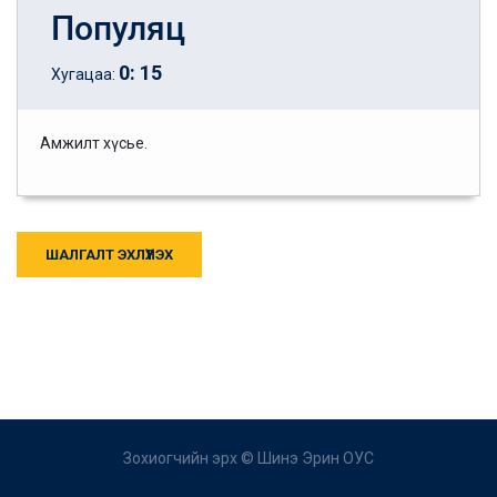
Популяц
0
:
15
Хугацаа:
Амжилт хүсье.
ШАЛГАЛТ ЭХЛҮҮЛЭХ
Зохиогчийн эрх ©
Шинэ Эрин ОУС