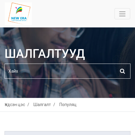
ШАЛГАЛТУУД
Үндсэн цэс
Шалгалт
Популяц