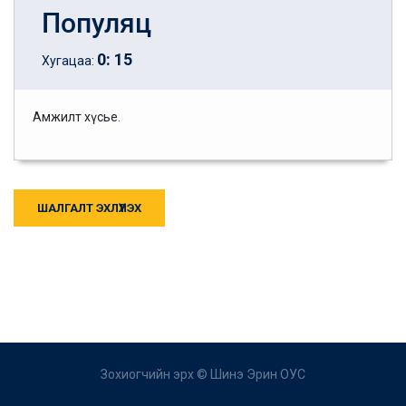
Популяц
0
:
15
Хугацаа:
Амжилт хүсье.
ШАЛГАЛТ ЭХЛҮҮЛЭХ
Зохиогчийн эрх ©
Шинэ Эрин ОУС