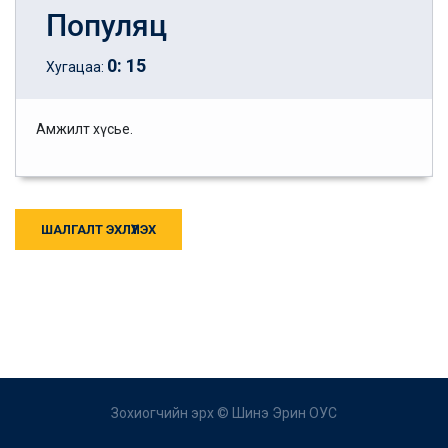
Популяц
0
:
15
Хугацаа:
Амжилт хүсье.
ШАЛГАЛТ ЭХЛҮҮЛЭХ
Зохиогчийн эрх ©
Шинэ Эрин ОУС