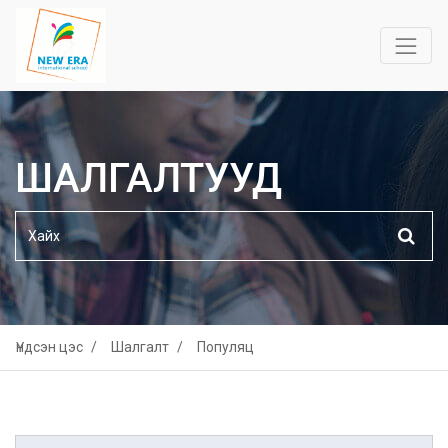
ШАЛГАЛТУУД
Үндсэн цэс
Шалгалт
Популяц