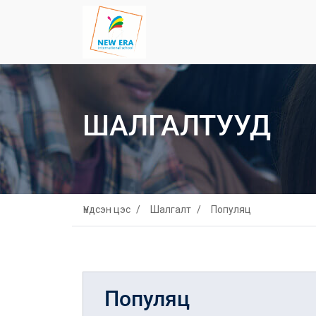
ШАЛГАЛТУУД
Үндсэн цэс
Шалгалт
Популяц
Популяц