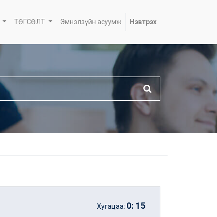
ТӨГСӨЛТ
Эмнэлзүйн асуумж
Нэвтрэх
0
:
15
Хугацаа: