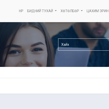
НҮҮР
БИДНИЙ ТУХАЙ
ХӨТӨЛБӨР
ЦАХИМ ЭРИН