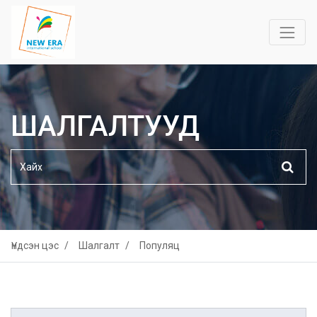
ШАЛГАЛТУУД
Үндсэн цэс
Шалгалт
Популяц