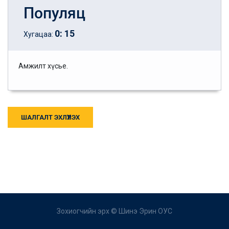
Популяц
0
:
15
Хугацаа:
Амжилт хүсье.
ШАЛГАЛТ ЭХЛҮҮЛЭХ
Зохиогчийн эрх ©
Шинэ Эрин ОУС