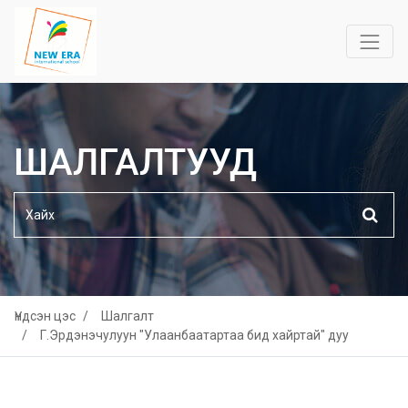
ШАЛГАЛТУУД
Үндсэн цэс
Шалгалт
Г.Эрдэнэчулуун "Улаанбаатартаа бид хайртай" дуу