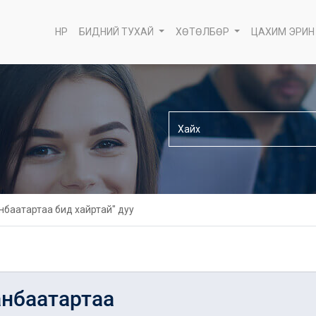
НҮҮР
БИДНИЙ ТУХАЙ
ХӨТӨЛБӨР
ЦАХИМ ЭРИН
нбаатартаа бид хайртай" дуу
анбаатартаа