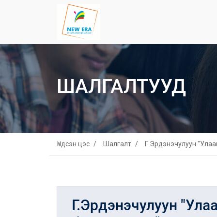
ШАЛГАЛТУУД
Үндсэн цэс
Шалгалт
Г.Эрдэнэчулуун "Улаа
Г.Эрдэнэчулуун "Ула