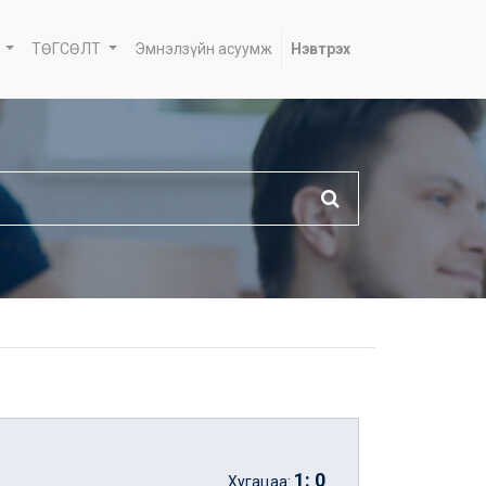
ТӨГСӨЛТ
Эмнэлзүйн асуумж
Нэвтрэх
1
:
0
Хугацаа: