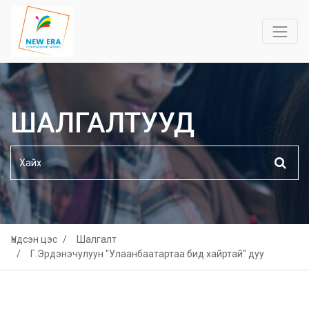
ШАЛГАЛТУУД
Үндсэн цэс
Шалгалт
Г.Эрдэнэчулуун "Улаанбаатартаа бид хайртай" дуу