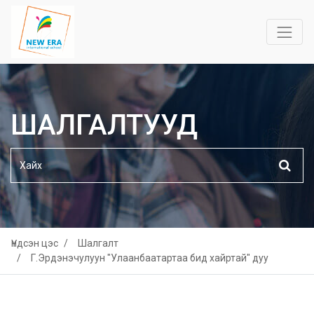
ШАЛГАЛТУУД
Үндсэн цэс
Шалгалт
Г.Эрдэнэчулуун "Улаанбаатартаа бид хайртай" дуу