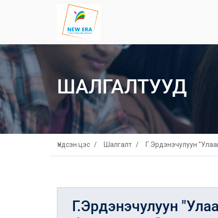
ШАЛГАЛТУУД
Үндсэн цэс
Шалгалт
Г.Эрдэнэчулуун "Улаа
Г.Эрдэнэчулуун "Ула