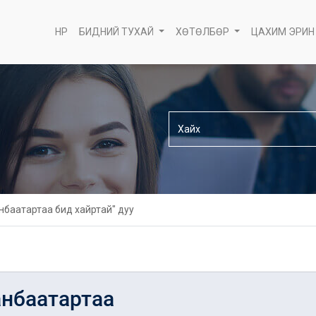
НҮҮР
БИДНИЙ ТУХАЙ
ХӨТӨЛБӨР
ЦАХИМ ЭРИН
нбаатартаа бид хайртай" дуу
анбаатартаа