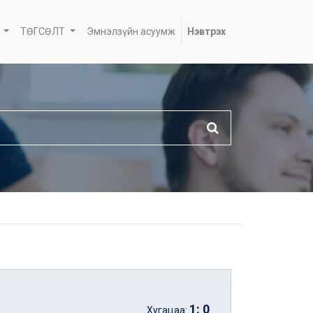
ТӨГСӨЛТ
Эмнэлзүйн асуумж
Нэвтрэх
1
:
0
Хугацаа: