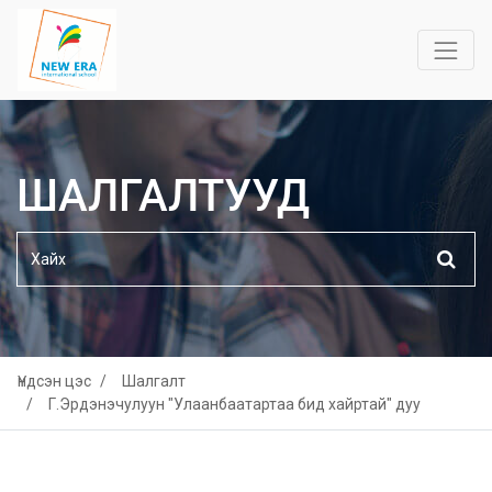
ШАЛГАЛТУУД
Үндсэн цэс
Шалгалт
Г.Эрдэнэчулуун "Улаанбаатартаа бид хайртай" дуу