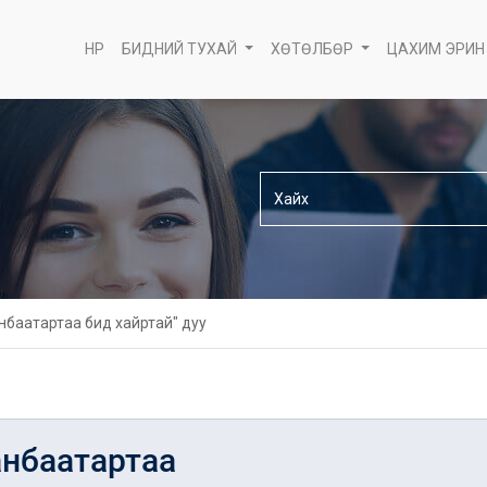
НҮҮР
БИДНИЙ ТУХАЙ
ХӨТӨЛБӨР
ЦАХИМ ЭРИН
нбаатартаа бид хайртай" дуу
анбаатартаа