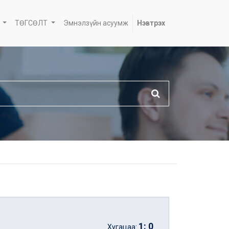
ТӨГСӨЛТ
Эмнэлзүйн асуумж
Нэвтрэх
1
:
0
Хугацаа: