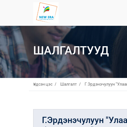
ШАЛГАЛТУУД
Үндсэн цэс
Шалгалт
Г.Эрдэнэчулуун "Улаа
Г.Эрдэнэчулуун "Ула