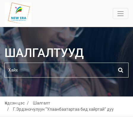
ШАЛГАЛТУУД
Үндсэн цэс
Шалгалт
Г.Эрдэнэчулуун "Улаанбаатартаа бид хайртай" дуу