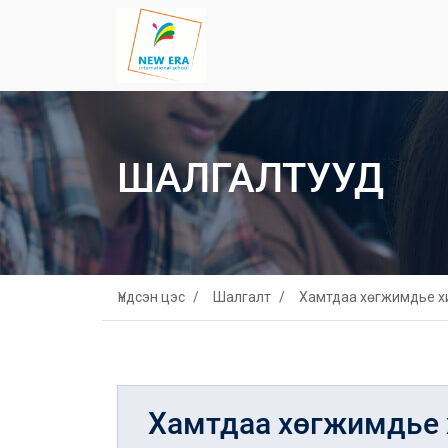
ШАЛГАЛТУУД
Үндсэн цэс
Шалгалт
Хамтдаа хөгжимдье х
Хамтдаа хөгжимдье 