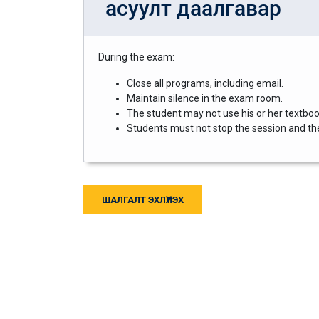
асуулт даалгавар
During the exam:
Close all programs, including email.
Maintain silence in the exam room.
The student may not use his or her textbook
Students must not stop the session and then
ШАЛГАЛТ ЭХЛҮҮЛЭХ