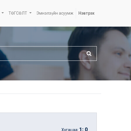
ТӨГСӨЛТ
Эмнэлзүйн асуумж
Нэвтрэх
1
:
0
Хугацаа: