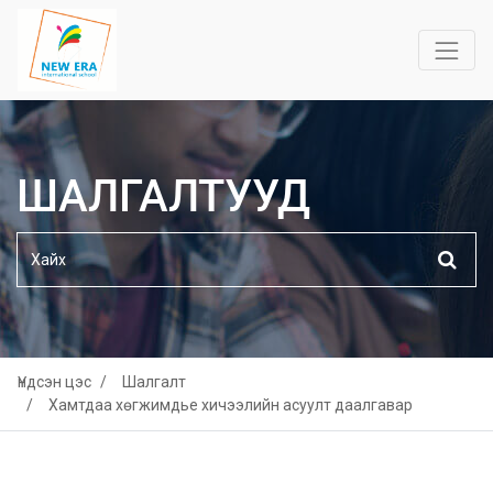
ШАЛГАЛТУУД
Үндсэн цэс
Шалгалт
Хамтдаа хөгжимдье хичээлийн асуулт даалгавар