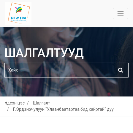
ШАЛГАЛТУУД
Үндсэн цэс
Шалгалт
Г.Эрдэнэчулуун "Улаанбаатартаа бид хайртай" дуу