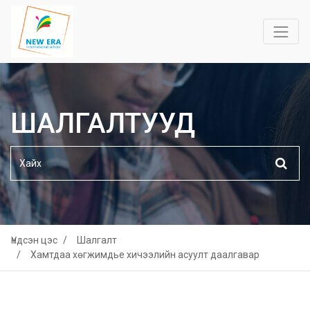
ШАЛГАЛТУУД
Үндсэн цэс
Шалгалт
Хамтдаа хөгжимдье хичээлийн асуулт даалгавар