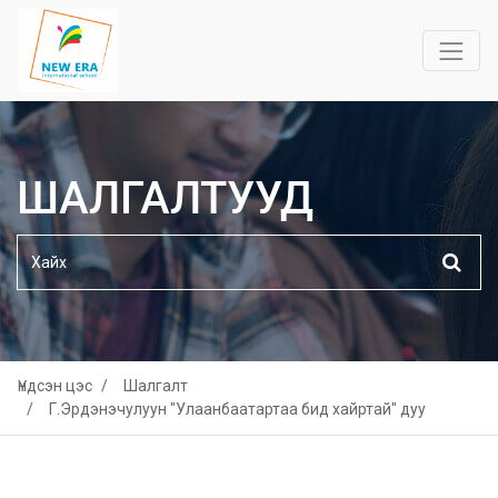
ШАЛГАЛТУУД
Үндсэн цэс
Шалгалт
Г.Эрдэнэчулуун "Улаанбаатартаа бид хайртай" дуу