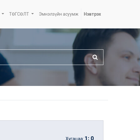
ТӨГСӨЛТ
Эмнэлзүйн асуумж
Нэвтрэх
1
:
0
Хугацаа: