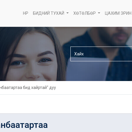
НҮҮР
БИДНИЙ ТУХАЙ
ХӨТӨЛБӨР
ЦАХИМ ЭРИН
нбаатартаа бид хайртай" дуу
анбаатартаа