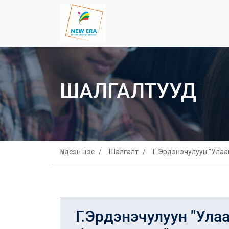
ШАЛГАЛТУУД
Үндсэн цэс
Шалгалт
Г.Эрдэнэчулуун "Улаа
Г.Эрдэнэчулуун "Ула