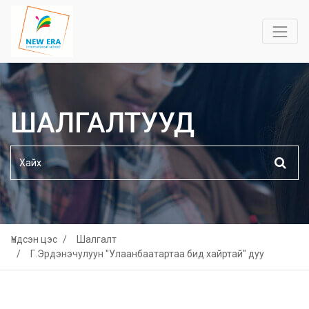
ШАЛГАЛТУУД
Үндсэн цэс
Шалгалт
Г.Эрдэнэчулуун "Улаанбаатартаа бид хайртай" дуу