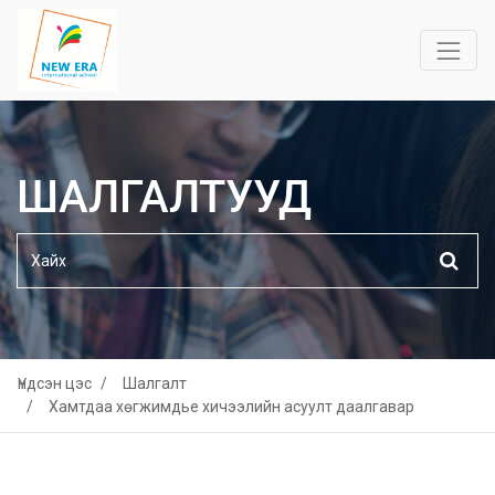
ШАЛГАЛТУУД
Үндсэн цэс
Шалгалт
Хамтдаа хөгжимдье хичээлийн асуулт даалгавар