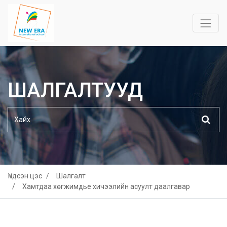
ШАЛГАЛТУУД
Үндсэн цэс
Шалгалт
Хамтдаа хөгжимдье хичээлийн асуулт даалгавар