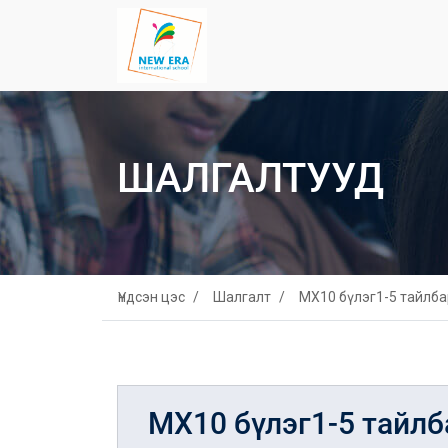
ШАЛГАЛТУУД
Үндсэн цэс
Шалгалт
МХ10 бүлэг1-5 тайлба
МХ10 бүлэг1-5 тайлб