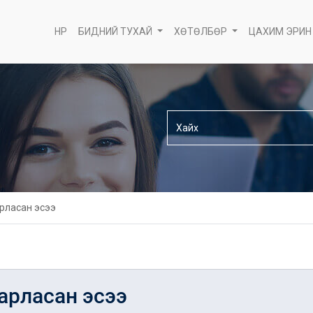
НҮҮР
БИДНИЙ ТУХАЙ
ХӨТӨЛБӨР
ЦАХИМ ЭРИН
рласан эсээ
арласан эсээ