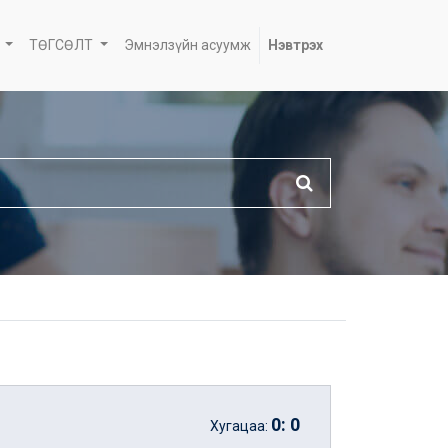
ТӨГСӨЛТ
Эмнэлзүйн асуумж
Нэвтрэх
0
:
0
Хугацаа: