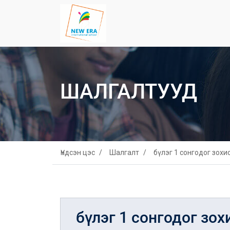
ШАЛГАЛТУУД
Үндсэн цэс
Шалгалт
бүлэг 1 сонгодог зохи
бүлэг 1 сонгодог зох