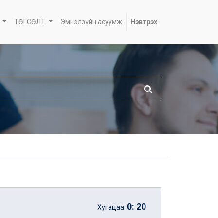
ТӨГСӨЛТ
Эмнэлзүйн асуумж
Нэвтрэх
0
:
20
Хугацаа: