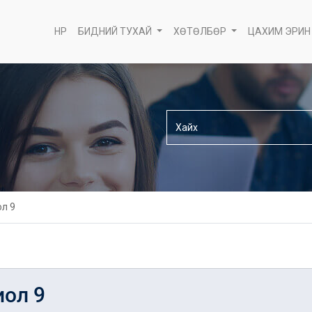
НҮҮР
БИДНИЙ ТУХАЙ
ХӨТӨЛБӨР
ЦАХИМ ЭРИН
ол 9
иол 9