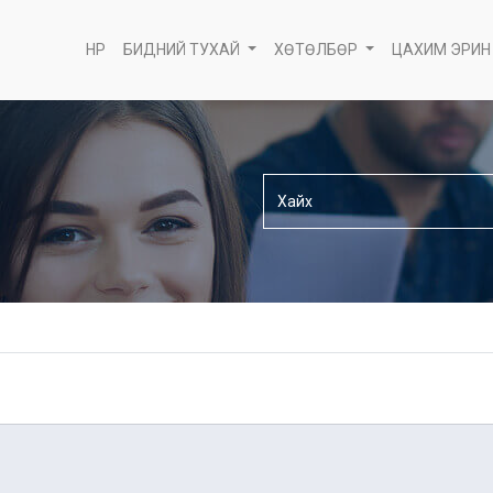
НҮҮР
БИДНИЙ ТУХАЙ
ХӨТӨЛБӨР
ЦАХИМ ЭРИН