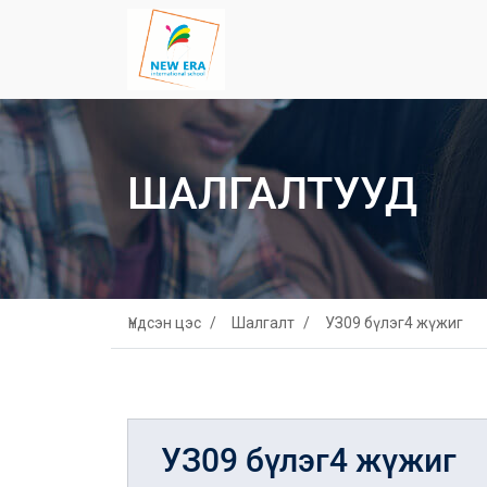
ШАЛГАЛТУУД
Үндсэн цэс
Шалгалт
УЗ09 бүлэг4 жүжиг
УЗ09 бүлэг4 жүжиг