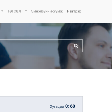
ТӨГСӨЛТ
Эмнэлзүйн асуумж
Нэвтрэх
0
:
60
Хугацаа: