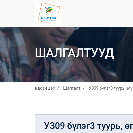
ШАЛГАЛТУУД
Үндсэн цэс
Шалгалт
УЗ09 бүлэг3 туурь, өг
УЗ09 бүлэг3 туурь, ө