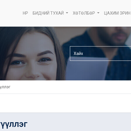
НҮҮР
БИДНИЙ ТУХАЙ
ХӨТӨЛБӨР
ЦАХИМ ЭРИН
үүллэг
гүүллэг