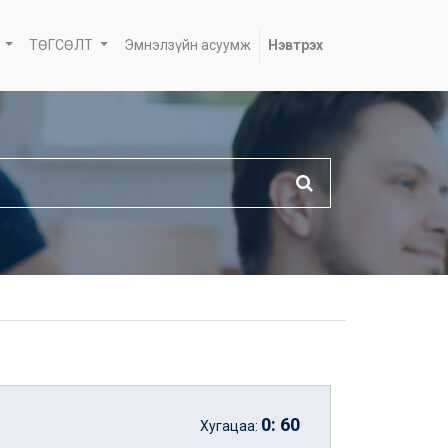
ТӨГСӨЛТ
Эмнэлзүйн асуумж
Нэвтрэх
0
:
60
Хугацаа: